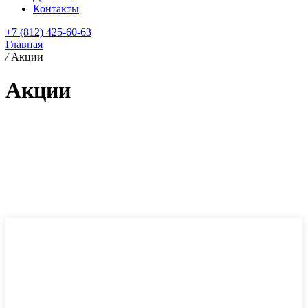
Контакты
+7 (812) 425-60-63
Главная
/
Акции
Акции
Обращаем Ваше внимание, что
акции не суммируются. Можно
выбрать одну на каждый заказ.
Актуальность условий акции
уточняйте у наших менеджеров.